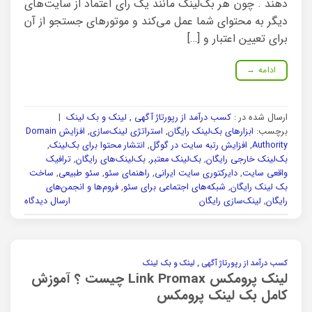
دهند . چون هر بک‌لینک مانند یک رأی اعتماد از سایت‌های
دیگر به محتوای شما عمل می‌کند و موتورهای جستجو از آن
برای تعیین اعتبار و […]
ادامه
→
ارسال شده در :
کسب درآمد از رپورتاژ آگهی , لینک و بک لینک
|
برچسب:
ابزارهای بک‌لینک رایگان
,
استراتژی لینک‌سازی
,
افزایش Domain
Authority
,
افزایش رتبه سایت در گوگل
,
انتشار محتوا برای بک‌لینک
,
بک‌لینک خارجی رایگان
,
بک‌لینک معتبر
,
بک‌لینک‌های رایگان
,
ترافیک
واقعی سایت
,
دایرکتوری سایت ایرانی
,
راهنمای سئو
,
سئو طبیعی
,
ساخت
بک لینک رایگان
,
شبکه‌های اجتماعی برای سئو
,
فروم‌ها و انجمن‌های
رایگان
,
لینک‌سازی رایگان
ارسال دیدگاه
کسب درآمد از رپورتاژ آگهی , لینک و بک لینک
لینک پرومکس Link Promax چیست ؟ آموزش
کامل بک لینک پرومکس