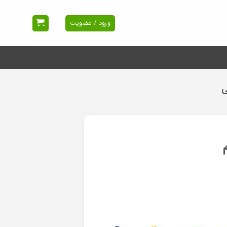
ورود / عضویت
ی