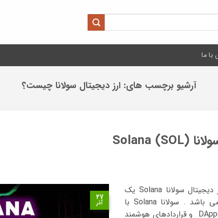
با ما
آرشیو برچسب های:
ارز دیجیتال سولانا چیست؟
Solana)
در دنیای رمز ارزها و بلاک چین ها، ارز دیجیتال سولانا Solana یک
۲۷
پلتفرم بلاک‌چینی سریع و مقیاس‌پذیر می باشد . سولانا Solana با
آذر
هدف پشتیبانی از برنامه‌های غیرمتمرکز DApps و قراردادهای هوشمند