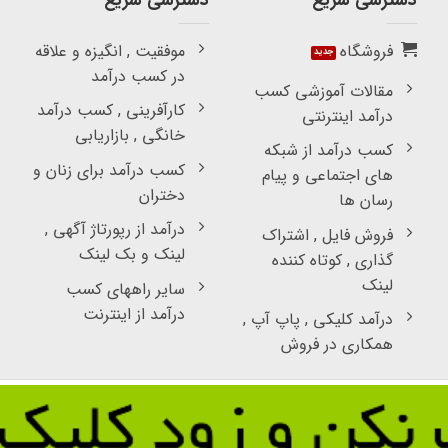
دسترسی سریع
دسترسی سریع
فروشگاه
موفقیت , انگیزه و علاقه
در کسب درآمد
مقالات آموزشی کسب
کارآفرینی , کسب درآمد
درآمد اینترنتی
خانگی , بازاریابی
کسب درآمد از شبکه
کسب درآمد برای زنان و
های اجتماعی و پیام
دختران
رسان ها
درآمد از رپورتاژ آگهی ,
فروش فایل , اشتراک
لینک و بک لینک
گذاری , کوتاه کننده
لینک
سایر راههای کسب
درآمد از اینترنت
درآمد کلیکی , پاپ آپ ,
همکاری در فروش