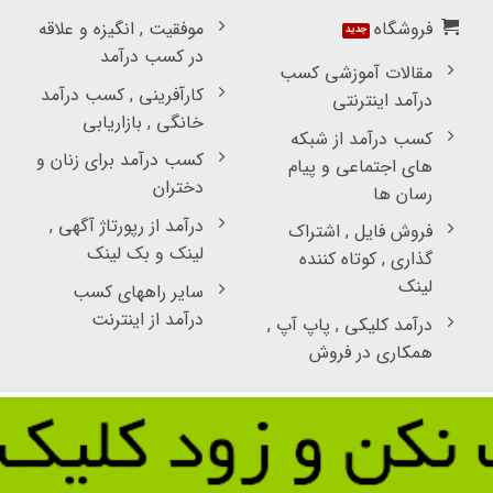
فروشگاه
موفقیت , انگیزه و علاقه
در کسب درآمد
مقالات آموزشی کسب
کارآفرینی , کسب درآمد
درآمد اینترنتی
خانگی , بازاریابی
کسب درآمد از شبکه
کسب درآمد برای زنان و
های اجتماعی و پیام
دختران
رسان ها
درآمد از رپورتاژ آگهی ,
فروش فایل , اشتراک
لینک و بک لینک
گذاری , کوتاه کننده
لینک
سایر راههای کسب
درآمد از اینترنت
درآمد کلیکی , پاپ آپ ,
همکاری در فروش