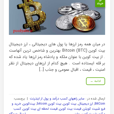
۱۴
خرداد
در میان همه رمز ارزها یا پول های دیجیتالی ، ارز دیجیتال
بیت کوین Bitcoin (BTC) بهترین و شاخص ترین آنهاست
. از بیت کوین با عنوان ملکه و پادشاه رمز ارزها یاد شده که
بر قله ایستاده است . هیچ کدام از ارزهای دیجیتال از نظر
امنیت ، قیمت ، اقبال عمومی و جذب […]
ادامه
→
ارسال شده در :
سایر راههای کسب درآمد و پول از اینترنت
|
برچسب:
BitCoin
,
ارز دیجیتال
,
بیت کوین
,
بیت کوین bitcoin
,
بیت‌کوین
,
خرید و
فرو شبیت کویثن
,
قیمت بیت کوین
,
قیمت لحظه ای بیت کوین
,
کسب
درآمد با بیت کوین
,
ماینر
ارسال دیدگاه