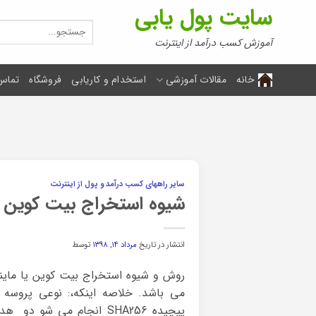
Ski
سایت پول یابی
t
جستجو
برای:
conten
آموزش کسب درآمد از اینترنت
خانه
مقالات آموزشی
استخدام و کاریابی
فروشگاه
تماس 
سایر راههای کسب درآمد و پول از اینترنت
شیوه استخراج بیت کوین
انتشار در تاریخ
مرداد ۱۴, ۱۳۹۸
توسط
می باشد. خلاصه اینکه،: نوعی پروسه
پیچیده SHA256 انجام می ش