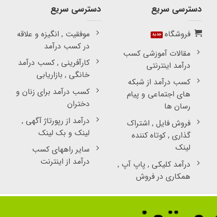
دسترسی سریع
دسترسی سریع
فروشگاه
موفقیت , انگیزه و علاقه
در کسب درآمد
مقالات آموزشی کسب
کارآفرینی , کسب درآمد
درآمد اینترنتی
خانگی , بازاریابی
کسب درآمد از شبکه
کسب درآمد برای زنان و
های اجتماعی و پیام
دختران
رسان ها
درآمد از رپورتاژ آگهی ,
فروش فایل , اشتراک
لینک و بک لینک
گذاری , کوتاه کننده
لینک
سایر راههای کسب
درآمد از اینترنت
درآمد کلیکی , پاپ آپ ,
همکاری در فروش