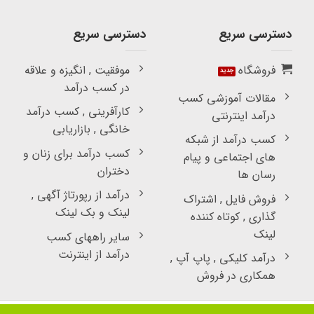
دسترسی سریع
دسترسی سریع
فروشگاه
موفقیت , انگیزه و علاقه
در کسب درآمد
مقالات آموزشی کسب
کارآفرینی , کسب درآمد
درآمد اینترنتی
خانگی , بازاریابی
کسب درآمد از شبکه
کسب درآمد برای زنان و
های اجتماعی و پیام
دختران
رسان ها
درآمد از رپورتاژ آگهی ,
فروش فایل , اشتراک
لینک و بک لینک
گذاری , کوتاه کننده
لینک
سایر راههای کسب
درآمد از اینترنت
درآمد کلیکی , پاپ آپ ,
همکاری در فروش