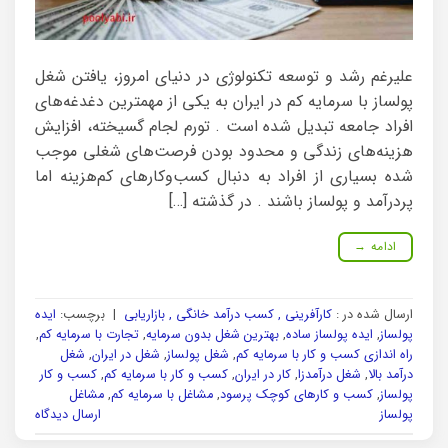
علیرغم رشد و توسعه تکنولوژی در دنیای امروز، یافتن شغل
پولساز با سرمایه کم در ایران به یکی از مهمترین دغدغه‌های
افراد جامعه تبدیل شده است . تورم لجام گسیخته، افزایش
هزینه‌های زندگی و محدود بودن فرصت‌های شغلی موجب
شده بسیاری از افراد به دنبال کسب‌وکارهای کم‌هزینه اما
پردرآمد و پولساز باشند . در گذشته […]
ادامه
→
ارسال شده در :
کارآفرینی , کسب درآمد خانگی , بازاریابی
|
برچسب:
ایده
پولساز
,
ایده پولساز ساده
,
بهترین شغل بدون سرمایه
,
تجارت با سرمایه کم
,
راه اندازی کسب و کار با سرمایه کم
,
شغل پولساز
,
شغل در ایران
,
شغل
درآمد بالا
,
شغل درآمدزا
,
کار در ایران
,
کسب و کار با سرمایه کم
,
کسب و کار
پولساز
,
کسب و کارهای کوچک پرسود
,
مشاغل با سرمایه کم
,
مشاغل
پولساز
ارسال دیدگاه