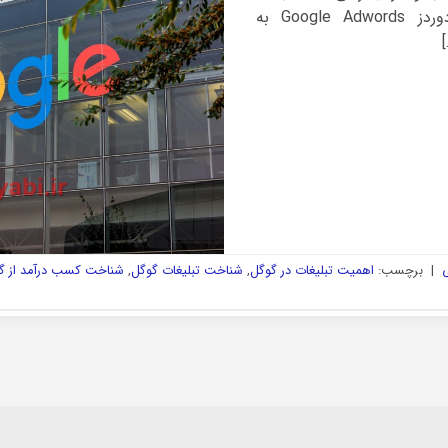
آگاهی کامل دارند. سرویس گوگل ادوردز Google Adwords به
ی
|
برچسب:
اهمیت تبلیغات در گوگل
,
شناخت تبلیغات گوگل
,
شناخت کسب درآمد از گ