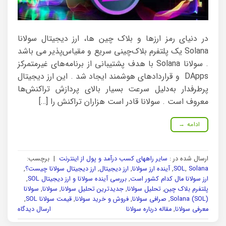
در دنیای رمز ارزها و بلاک چین ها، ارز دیجیتال سولانا
Solana یک پلتفرم بلاک‌چینی سریع و مقیاس‌پذیر می باشد
. سولانا Solana با هدف پشتیبانی از برنامه‌های غیرمتمرکز
DApps و قراردادهای هوشمند ایجاد شد . این ارز دیجیتال
پرطرفدار به‌دلیل سرعت بسیار بالای پردازش تراکنش‌ها
معروف است . سولانا قادر است هزاران تراکنش را […]
ادامه
→
ارسال شده در :
سایر راههای کسب درآمد و پول از اینترنت
|
برچسب:
Solana
,
SOL
,
آینده ارز سولانا
,
ارز دیجیتال
,
ارز دیجیتال سولانا چیست؟
,
ارز سولانا مال کدام کشور است
,
بررسی آینده سولانا و ارز دیجیتال SOL
,
پلتفرم بلاک چین
,
تحلیل سولانا
,
جدیدترین تحلیل سولانا
,
سولانا
,
سولانا
Solana (SOL)
,
صرافی سولانا
,
فروش و خرید سولانا
,
قیمت سولانا SOL
,
معرفی سولانا
,
مقاله درباره سولانا
ارسال دیدگاه