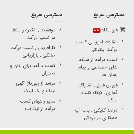
دسترسی سریع
دسترسی سریع
فروشگاه
موفقیت , انگیزه و علاقه
در کسب درآمد
مقالات آموزشی کسب
کارآفرینی , کسب درآمد
درآمد اینترنتی
خانگی , بازاریابی
کسب درآمد از شبکه
کسب درآمد برای زنان و
های اجتماعی و پیام
دختران
رسان ها
درآمد از رپورتاژ آگهی ,
فروش فایل , اشتراک
لینک و بک لینک
گذاری , کوتاه کننده
لینک
سایر راههای کسب
درآمد از اینترنت
درآمد کلیکی , پاپ آپ ,
همکاری در فروش