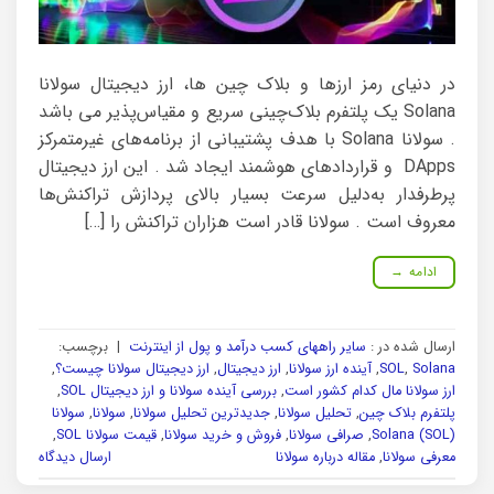
در دنیای رمز ارزها و بلاک چین ها، ارز دیجیتال سولانا
Solana یک پلتفرم بلاک‌چینی سریع و مقیاس‌پذیر می باشد
. سولانا Solana با هدف پشتیبانی از برنامه‌های غیرمتمرکز
DApps و قراردادهای هوشمند ایجاد شد . این ارز دیجیتال
پرطرفدار به‌دلیل سرعت بسیار بالای پردازش تراکنش‌ها
معروف است . سولانا قادر است هزاران تراکنش را […]
ادامه
→
ارسال شده در :
سایر راههای کسب درآمد و پول از اینترنت
|
برچسب:
Solana
,
SOL
,
آینده ارز سولانا
,
ارز دیجیتال
,
ارز دیجیتال سولانا چیست؟
,
ارز سولانا مال کدام کشور است
,
بررسی آینده سولانا و ارز دیجیتال SOL
,
پلتفرم بلاک چین
,
تحلیل سولانا
,
جدیدترین تحلیل سولانا
,
سولانا
,
سولانا
Solana (SOL)
,
صرافی سولانا
,
فروش و خرید سولانا
,
قیمت سولانا SOL
,
معرفی سولانا
,
مقاله درباره سولانا
ارسال دیدگاه