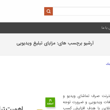
با ما
آرشیو برچسب های:
مزایای تبلیغ ویدیویی
ینک
ینترنت صرف تماشای ویدیو و
۱۹
غات ویدیویی و ضرورت توجه
اسفند
آنلاین با هدف افزایش کسب