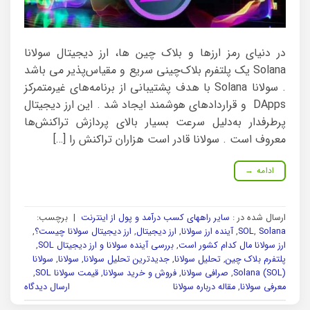
در دنیای رمز ارزها و بلاک چین ها، ارز دیجیتال سولانا
Solana یک پلتفرم بلاک‌چینی سریع و مقیاس‌پذیر می باشد
. سولانا Solana با هدف پشتیبانی از برنامه‌های غیرمتمرکز
DApps و قراردادهای هوشمند ایجاد شد . این ارز دیجیتال
پرطرفدار به‌دلیل سرعت بسیار بالای پردازش تراکنش‌ها
معروف است . سولانا قادر است هزاران تراکنش را […]
ادامه
→
ارسال شده در :
سایر راههای کسب درآمد و پول از اینترنت
|
برچسب:
Solana
,
SOL
,
آینده ارز سولانا
,
ارز دیجیتال
,
ارز دیجیتال سولانا چیست؟
,
ارز سولانا مال کدام کشور است
,
بررسی آینده سولانا و ارز دیجیتال SOL
,
پلتفرم بلاک چین
,
تحلیل سولانا
,
جدیدترین تحلیل سولانا
,
سولانا
,
سولانا
Solana (SOL)
,
صرافی سولانا
,
فروش و خرید سولانا
,
قیمت سولانا SOL
,
معرفی سولانا
,
مقاله درباره سولانا
ارسال دیدگاه