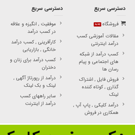
دسترسی سریع
دسترسی سریع
فروشگاه
موفقیت , انگیزه و علاقه
در کسب درآمد
مقالات آموزشی کسب
کارآفرینی , کسب درآمد
درآمد اینترنتی
خانگی , بازاریابی
کسب درآمد از شبکه
کسب درآمد برای زنان و
های اجتماعی و پیام
دختران
رسان ها
درآمد از رپورتاژ آگهی ,
فروش فایل , اشتراک
لینک و بک لینک
گذاری , کوتاه کننده
لینک
سایر راههای کسب
درآمد از اینترنت
درآمد کلیکی , پاپ آپ ,
همکاری در فروش