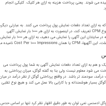
ین آگهی ها CPC یا Cost Per Click نامیده می شوند. یعنی پرداخت هزینه به ازای هر کلیک. کلیکی انجام
.
می شود که به ازای تعداد دفعات نمایش پول پرداخت می کنند. به عبارتی دیگر،
اگر فرد آگهی دهنده در ادوردز، آگهی خود را از نوع CPM تعریف کند، در اینصورت به ازای هر ۱۰۰۰ بار نمایش آگهی
مبلغی را به گوگل پرداخت می کند و شما هم که در سایتتان این آگهی را نمایش می دهید، به ازای هر ۱۰۰۰ بار نمایش
آگهی از گوگل پول دریافت می کنید. به همین علت، این آگهیها، CPM یا همان Per ۱۰۰۰ Impressions
س
کلیک و هم به ازای تعداد دفعات نمایش آگهی به شما پول پرداخت می
اخت می شود معلوم نیست ولی بنا به گفته گوگل، میزان پرداختی به
آمد، سودمند تر باشد. در واقفع پرداختی گوگل از نظر درآمد در میان
گل بسیار هوشمندانه و با کارایی بالا عمل می کند و هیچ نوع تقلبی
گوگل ادسنس نمی توان به طور دقیق اظهار نظر کرد تنها بر اساس حدس 