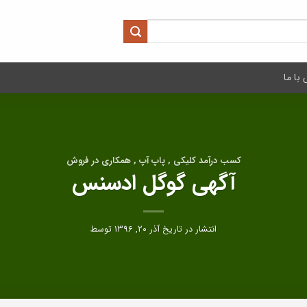
با ما
کسب درآمد کلیکی , پاپ آپ , همکاری در فروش
آگهی گوگل ادسنس
انتشار در تاریخ
آذر ۲۰, ۱۳۹۶
توسط