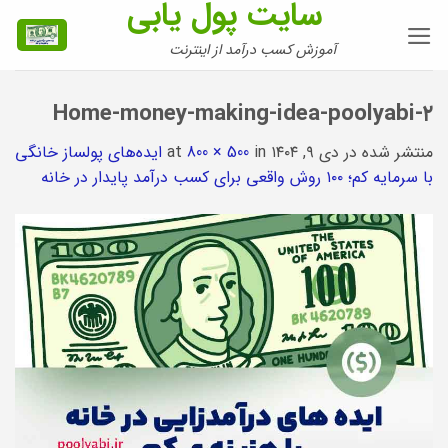
سایت پول یابی
Ski
t
آموزش کسب درآمد از اینترنت
conten
Home-money-making-idea-poolyabi-۲
منتشر شده در
دی ۹, ۱۴۰۴
at
in
800 × 500
ایده‌های پولساز خانگی
با سرمایه کم؛ ۱۰۰ روش واقعی برای کسب درآمد پایدار در خانه