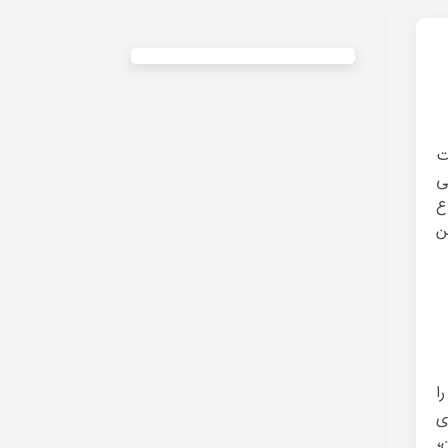
ت
ی
ع
ن
ا
ی
،