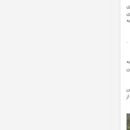
ی
ی
ه
.
به
ین
ضمن
مد روزانه اش از