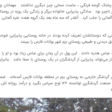
م پختک گوجه فرنگی ، ماست محلی چیز دیگری نداشتند . مهمانان و
 ناچیز بود . سادگی پذیرایی خانواده برزگر و زندگی یک روزه در روستا
انی را جلب کرد . آنقدر که سه ماه بعد یک گروه ‌هفت نفره آلمانی ب
شی که دوستانشان تعریف کرده بودند در خانه روستایی پذیرایی شوند 
طق دیدنی و طبیعی روستای بزم شهر بوانات فارس را ببینند .
 آلمانی ۲۰۰ هزار تومان به عباس هدیه دادند . این پول در آن زمان برای عباس زیاد بود و او را 
ت که بهترین راه برای کسب و کار می‌تواند پذیرایی از گردشگران در یک روستای با صفا باشد . بنابرا
کارش چنان رونق گرفت که طی ۹ سال ۱۸ هزار گردشگر ‫خارجی به روستای بزم در منطقه بوانات فارس آمده‌اند . 
اینکه آقای برزگر هم به عنوان کارآفرین برتر در صنعت گردشگری توانسته ۱۲۶ لوح سپاس بگیرد و درآ‫
 .