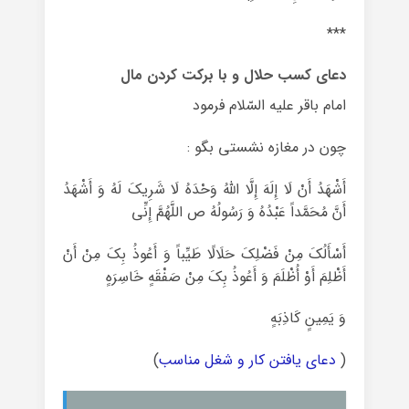
***
دعای کسب حلال و با برکت کردن مال
امام باقر علیه السّلام فرمود
چون در مغازه نشستی بگو :
أَشْهَدُ أَنْ لَا إِلَهَ إِلَّا اللَّهُ وَحْدَهُ لَا شَرِیکَ لَهُ وَ أَشْهَدُ
أَنَّ مُحَمَّداً عَبْدُهُ وَ رَسُولُهُ ص اللَّهُمَّ إِنِّی
أَسْأَلُکَ مِنْ فَضْلِکَ حَلَالًا طَیِّباً وَ أَعُوذُ بِکَ‏ مِنْ‏ أَنْ‏
أَظْلِمَ‏ أَوْ أُظْلَمَ‏ وَ أَعُوذُ بِکَ‏ مِنْ‏ صَفْقَهٍ خَاسِرَهٍ
وَ یَمِینٍ کَاذِبَهٍ
(
دعای یافتن کار و شغل مناسب
)