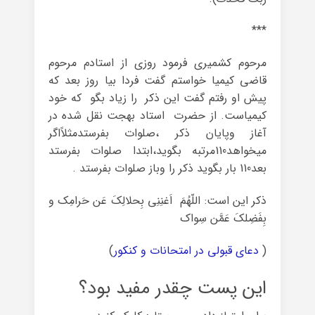
***
مرحوم کشمیری فرمود روزی از استادم مرحوم
قاضی کیمیا خواستم گفت فردا بیا روز بعد که
پیش او رفتم گفت این ذکر را زیاد بگو که خود
کیمیاست. از حضرت استاد بهجت نقل شده در
آغاز وپایان ذکر ،صلوات بفرستدمثلاًاگر
میخواهد110مرتبه بگوید،ابتدا صلوات بفرستد
بعد110 بار بگوید ذکر را وباز صلوات بفرستد .
ذکر این است: اللّهُمَ اَغنِنِی بِحلالِکَ عَن حَرامِک و
بِفَضِلکَ عَمَّن سِواک
(
دعای قبولی در امتحانات و کنکور
)
این پست چقدر مفید بود؟