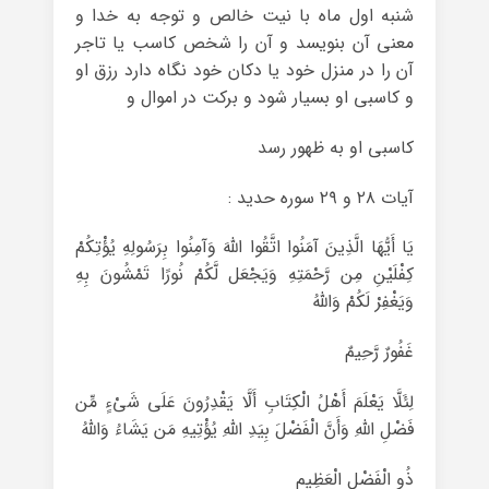
شنبه اول ماه با نیت خالص و توجه به خدا و
معنی آن بنویسد و آن را شخص کاسب یا تاجر
آن را در منزل خود یا دکان خود نگاه دارد رزق او
و کاسبی او بسیار شود و برکت در اموال و
کاسبی او به ظهور رسد
آیات ۲۸ و ۲۹ سوره حدید :
یَا أَیُّهَا الَّذِینَ آمَنُوا اتَّقُوا اللَّهَ وَآمِنُوا بِرَسُولِهِ یُؤْتِکُمْ
کِفْلَیْنِ مِن رَّحْمَتِهِ وَیَجْعَل لَّکُمْ نُورًا تَمْشُونَ بِهِ
وَیَغْفِرْ لَکُمْ وَاللَّهُ
غَفُورٌ رَّحِیمٌ
لِئَلَّا یَعْلَمَ أَهْلُ الْکِتَابِ أَلَّا یَقْدِرُونَ عَلَى شَیْءٍ مِّن
فَضْلِ اللَّهِ وَأَنَّ الْفَضْلَ بِیَدِ اللَّهِ یُؤْتِیهِ مَن یَشَاءُ وَاللَّهُ
ذُو الْفَضْلِ الْعَظِیمِ