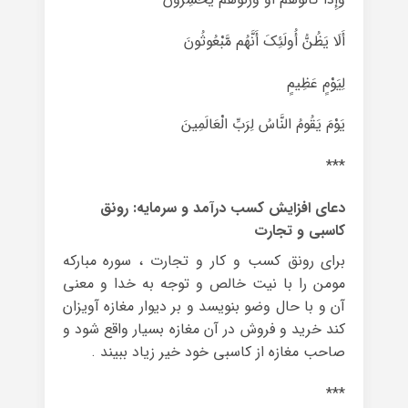
أَلَا یَظُنُّ أُولَئِکَ أَنَّهُم مَّبْعُوثُونَ
لِیَوْمٍ عَظِیمٍ
یَوْمَ یَقُومُ النَّاسُ لِرَبِّ الْعَالَمِینَ
***
دعای افزایش کسب درآمد و سرمایه: رونق
کاسبی و تجارت
برای رونق کسب و کار و تجارت ، سوره مبارکه
مومن را با نیت خالص و توجه به خدا و معنی
آن و با حال وضو بنویسد و بر دیوار مغازه آویزان
کند خرید و فروش در آن مغازه بسیار واقع شود و
صاحب مغازه از کاسبی خود خیر زیاد ببیند .
***