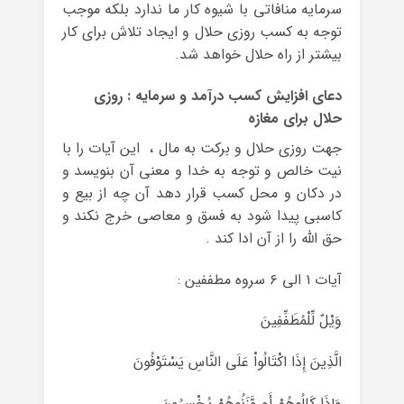
سرمایه منافاتی با شیوه کار ما ندارد بلکه موجب
توجه به کسب روزی حلال و ایجاد تلاش برای کار
بیشتر از راه حلال خواهد شد.
دعای افزایش کسب درآمد و سرمایه : روزی
حلال برای مغازه
جهت روزی حلال و برکت به مال ، این آیات را با
نیت خالص و توجه به خدا و معنی آن بنویسد و
در دکان و محل کسب قرار دهد آن چه از بیع و
کاسبی پیدا شود به فسق و معاصی خرج نکند و
حق الله را از آن ادا کند .
آیات ۱ الی ۶ سروه مطففین :
وَیْلٌ لِّلْمُطَفِّفِینَ
الَّذِینَ إِذَا اکْتَالُواْ عَلَى النَّاسِ یَسْتَوْفُونَ
وَإِذَا کَالُوهُمْ أَو وَّزَنُوهُمْ یُخْسِرُونَ