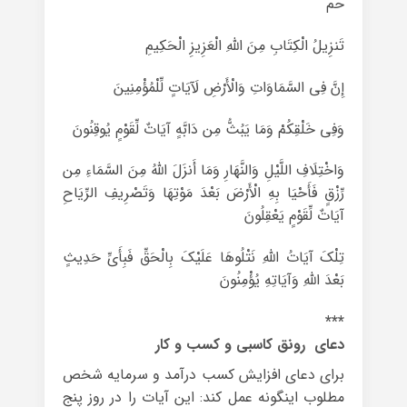
حم
تَنزِیلُ الْکِتَابِ مِنَ اللَّهِ الْعَزِیزِ الْحَکِیمِ
إِنَّ فِی السَّمَاوَاتِ وَالْأَرْضِ لَآیَاتٍ لِّلْمُؤْمِنِینَ
وَفِی خَلْقِکُمْ وَمَا یَبُثُّ مِن دَابَّهٍ آیَاتٌ لِّقَوْمٍ یُوقِنُونَ
وَاخْتِلَافِ اللَّیْلِ وَالنَّهَارِ وَمَا أَنزَلَ اللَّهُ مِنَ السَّمَاءِ مِن
رِّزْقٍ فَأَحْیَا بِهِ الْأَرْضَ بَعْدَ مَوْتِهَا وَتَصْرِیفِ الرِّیَاحِ
آیَاتٌ لِّقَوْمٍ یَعْقِلُونَ
تِلْکَ آیَاتُ اللَّهِ نَتْلُوهَا عَلَیْکَ بِالْحَقِّ فَبِأَیِّ حَدِیثٍ
بَعْدَ اللَّهِ وَآیَاتِهِ یُؤْمِنُونَ
***
دعای رونق کاسبی و کسب و کار
برای دعای افزایش کسب درآمد و سرمایه شخص
مطلوب اینگونه عمل کند: این آیات را در روز پنج