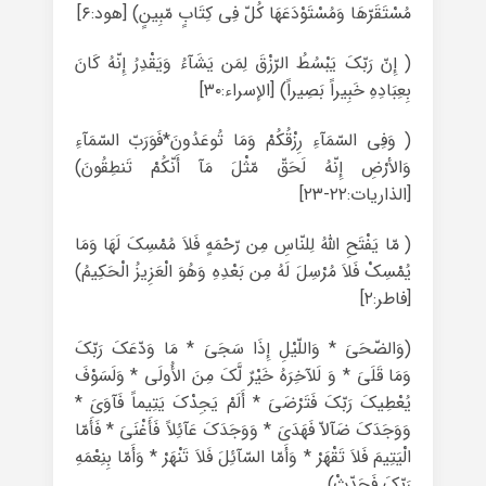
مُسْتَقَرّهَا وَمُسْتَوْدَعَهَا کُلّ فِی کِتَابٍ مّبِینٍ) [هود:۶]
( إِنّ رَبّکَ یَبْسُطُ الرّزْقَ لِمَن یَشَآءُ وَیَقْدِرُ إِنّهُ کَانَ
بِعِبَادِهِ خَبِیراً بَصِیراً) [الإسراء:۳۰]
( وَفِی السّمَآءِ رِزْقُکُمْ وَمَا تُوعَدُونَ*فَوَرَبّ السّمَآءِ
وَالأرْضِ إِنّهُ لَحَقّ مّثْلَ مَآ أَنّکُمْ تَنطِقُونَ)
[الذاریات:۲۲-۲۳]
( مّا یَفْتَحِ اللّهُ لِلنّاسِ مِن رّحْمَهٍ فَلاَ مُمْسِکَ لَهَا وَمَا
یُمْسِکْ فَلاَ مُرْسِلَ لَهُ مِن بَعْدِهِ وَهُوَ الْعَزِیزُ الْحَکِیمُ)
[فاطر:۲]
(وَالضّحَىَ * وَاللّیْلِ إِذَا سَجَىَ * مَا وَدّعَکَ رَبّکَ
وَمَا قَلَىَ * وَ لَلآخِرَهُ خَیْرٌ لَّکَ مِنَ الأُولَى‌ * وَلَسَوْفَ
یُعْطِیکَ رَبّکَ فَتَرْضَىَ * أَلَمْ یَجِدْکَ یَتِیماً فَآوَىَ *
وَوَجَدَکَ ضَآلاّ فَهَدَىَ * وَوَجَدَکَ عَآئِلاً فَأَغْنَىَ * فَأَمّا
الْیَتِیمَ فَلاَ تَقْهَرْ * وَأَمّا السّآئِلَ فَلاَ تَنْهَرْ * وَأَمّا بِنِعْمَهِ
رَبّکَ فَحَدّثْ).