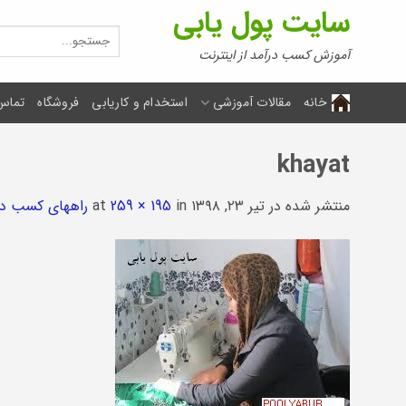
Ski
سایت پول یابی
t
جستجو
برای:
conten
آموزش کسب درآمد از اینترنت
خانه
مقالات آموزشی
استخدام و کاریابی
فروشگاه
تماس 
khayat
منتشر شده در
تیر ۲۳, ۱۳۹۸
at
in
259 × 195
راههای کسب در