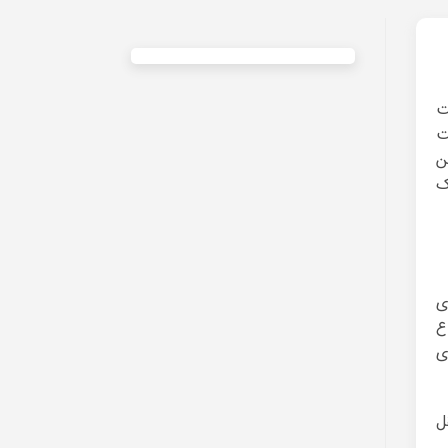
ت
ت
ن
ک
ی
ع
ی
ل