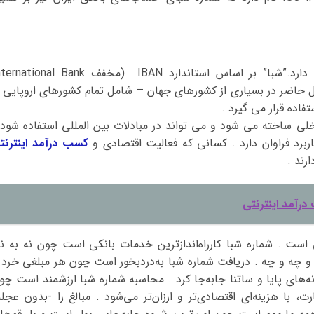
شبا در مبادلات بین المللی نیز کاربرد مهمی دارد.”شبا” بر اساس استاندارد IBAN (مخفف ional Bank
 که در حال حاضر در بسیاری از کشورهای جهان – شامل تمام کشورهای اروپایی 
فاده قرار می گیرد .
با افزودن IR به “شبا”ی داخلی ساخته می شود و می تواند در مبادلات بین المللی استفاده شود
ربرد فراوان دارد . کسانی که فعالیت اقتصادی و
کسب درآمد اینترنت
ارند .
درآمد اینترنتی
است . شماره شبا کارراه‌اندازترین خدمات بانکی است چون نه به نا
و چه و چه . دریافت شماره شبا به‌دردبخور است چون هر مبلغی خرد 
ه‌های پایا و ساتنا جابه‌جا کرد . محاسبه شماره شبا ارزشمند است چو
ت، با هزینه‌ای اقتصادی‌تر و ارزان‌تر می‌شود . مبالغ را -بدون عجله