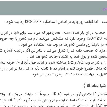
رس
ساب در آن باز شده است . همان‌طور که می‌دانید برای شبا در ایران ا
کد IR استفاده می‌شود . استاندارد دیگری به نام ISO-۳۱۶۶ وجود دارد که مشخص می‌کند نام هر کشور با چه حر
در نام‌گذاری دامین کشورها در وب هم استفاده می‌شود .
ارد که صحت بقیه‌ کد را کنترل می‌کند . بنابراین اگر در ثبت شماره شب
مشخص شده و پول شما به اشتباه جابجا نخواهد شد .
بقیه‌ کد شماره شبا Sheba می‌تواند با ارقام ۰ تا ۹ و نیز حروف A-Z و a-z ساخته شود و نباید طول آن
که داخل قلمرو خود، تعداد ارقام کد را ثابت نگه دارند . ما در ایران از ک
Sh )‌
شماره شبا ۲۴ رقمی است که البته این ۲۴ رقم شامل IR ابتدای آن نمی‌شود (با IR مجموعاً ۲۶ کاراکتر می‌شود
 باشد، لازم است که استاندارد جهانی برای تعریف آن به کار گرفته شود 
استاندارد تعریف IBAN در سراسر جهان، ISO-۱۳۶۱۶ نام دارد که شماره شبای حساب‌های بانکی ایران نیز بر هم