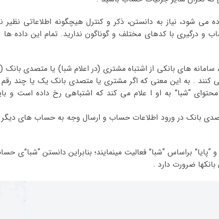
فاده می شود، نیاز به دانستن، ذکر و کنترل هیچگونه اطلاعاتی نظیر نا
ب و درگیری با کدهای مختلف و گوناگون ندارید. تمام این داده ها د
، سامانه های بانکی از اشتباه مشتری (در اعلام شبا) یا متصدی بانک (د
ی کنند . به این معنی که اگر مشتری یا متصدی بانک یک یا چند رقم ا
ل محتوای “شبا” به او ا علام می کند که اشتباهی رخ داده است و بای
صدی بانک در ورود اطلاعات حساب و ارسال وجه به حساب های دیگر ر
 و “پایا” براساس “شبا” فعالیت می­نمایند؛ بنابراین دانستن “شبا”ی حسا
بانکها ضرورت دارد .