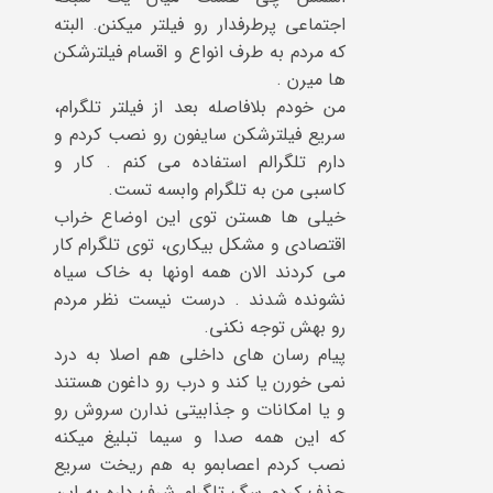
اجتماعی پرطرفدار رو فیلتر میکنن. البته
که مردم به طرف انواع و اقسام فیلترشکن
ها میرن .
من خودم بلافاصله بعد از فیلتر تلگرام،
سریع فیلترشکن سایفون رو نصب کردم و
دارم تلگرالم استفاده می کنم . کار و
کاسبی من به تلگرام وابسه تست.
خیلی ها هستن توی این اوضاع خراب
اقتصادی و مشکل بیکاری، توی تلگرام کار
می کردند الان همه اونها به خاک سیاه
نشونده شدند . درست نیست نظر مردم
رو بهش توجه نکنی.
پیام رسان های داخلی هم اصلا به درد
نمی خورن یا کند و درب رو داغون هستند
و یا امکانات و جذابیتی ندارن سروش رو
که این همه صدا و سیما تبلیغ میکنه
نصب کردم اعصابمو به هم ریخت سریع
حذف کردم سگ تلگرام شرف داره به این