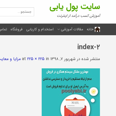
Ski
سایت پول یابی
t
جستجو
برای:
conten
آموزش کسب درآمد از اینترنت
خانه
مقالات آموزشی
استخدام و کاریابی
فروشگاه
تماس 
index-۲
منتشر شده در
شهریور ۷, ۱۳۹۸
at
in
225 × 225
مزایا و معا