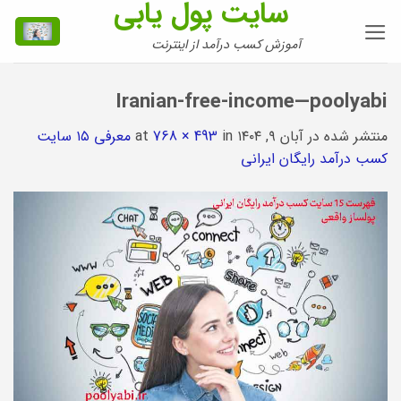
سایت پول یابی
Ski
t
آموزش کسب درآمد از اینترنت
conten
Iranian-free-income—poolyabi
منتشر شده در
آبان ۹, ۱۴۰۴
at
in
768 × 493
معرفی ۱۵ سایت
کسب درآمد رایگان ایرانی