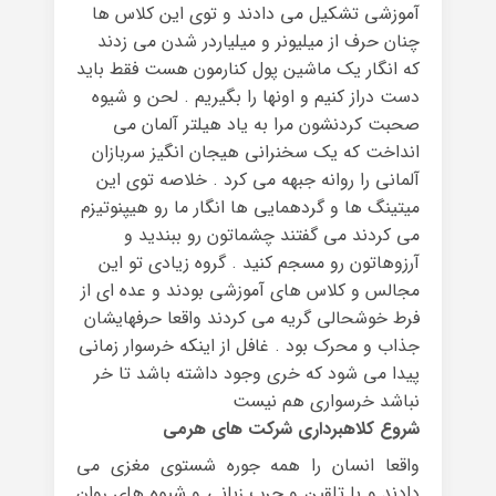
آموزشی تشکیل می دادند و توی این کلاس ها
چنان حرف از میلیونر و میلیاردر شدن می زدند
که انگار یک ماشین پول کنارمون هست فقط باید
دست دراز کنیم و اونها را بگیریم . لحن و شیوه
صحبت کردنشون مرا به یاد هیلتر آلمان می
انداخت که یک سخنرانی هیجان انگیز سربازان
آلمانی را روانه جبهه می کرد . خلاصه توی این
میتینگ ها و گردهمایی ها انگار ما رو هیپنوتیزم
می کردند می گفتند چشماتون رو ببندید و
آرزوهاتون رو مسجم کنید . گروه زیادی تو این
مجالس و کلاس های آموزشی بودند و عده ای از
فرط خوشحالی گریه می کردند واقعا حرفهایشان
جذاب و محرک بود . غافل از اینکه خرسوار زمانی
پیدا می شود که خری وجود داشته باشد تا خر
نباشد خرسواری هم نیست
شروع کلاهبرداری شرکت های هرمی
واقعا انسان را همه جوره شستوی مغزی می
دادند و با تلقین و چرب زبانی و شیوه های روان