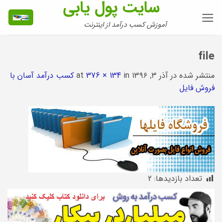
سایت پول یابی
Ski
t
آموزش کسب درآمد از اینترنت
conten
file
منتشر شده در
آذر ۳, ۱۳۹۶
at
in
376 × 134
کسب درآمد آسان با
فروش فایل
تعداد بازدیدها:
2