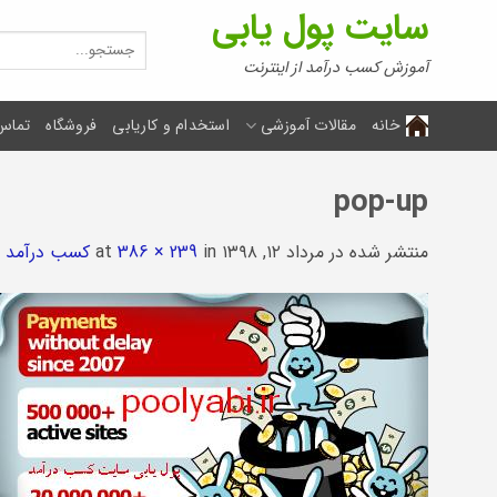
Ski
سایت پول یابی
t
جستجو
برای:
conten
آموزش کسب درآمد از اینترنت
خانه
مقالات آموزشی
استخدام و کاریابی
فروشگاه
تماس 
pop-up
منتشر شده در
مرداد ۱۲, ۱۳۹۸
at
in
386 × 239
کسب درآمد ا