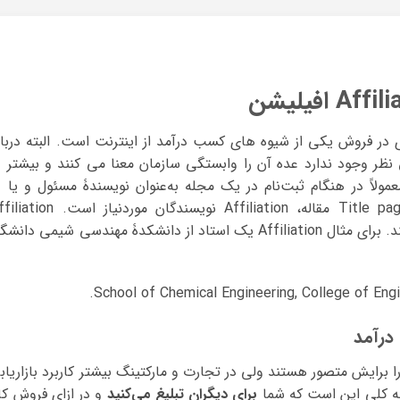
A افیلیشن یا همکاری در فروش یکی از شیوه های کسب درآمد از اینترنت است. البته دربا
فارسی اتفاق نظر وجود ندارد عده آن را وابستگی سازمان معنا می کنند و بیشتر د
اً در هنگام ثبت‌نام در یک مجله به‌عنوان نویسندۀ مسئول و یا د
بخش معرفی نویسندگان مقاله در صفحۀ Title page مقاله، Affiliation نویسندگان موردنیاز ا
وابستگی سازمانی نویسندگان را مشخص می‌کند. برای مثال Affiliation یک استاد از دانشکدۀ مهندسی شیمی دانش
School of Chemical Engineering, College of Engin
ا برایش متصور هستند ولی در تجارت و مارکتینگ بیشتر کاربرد بازاریاب
اله کلی این است که شما
برای دیگران تبلیغ می‌کنید
و در ازای فروش کال