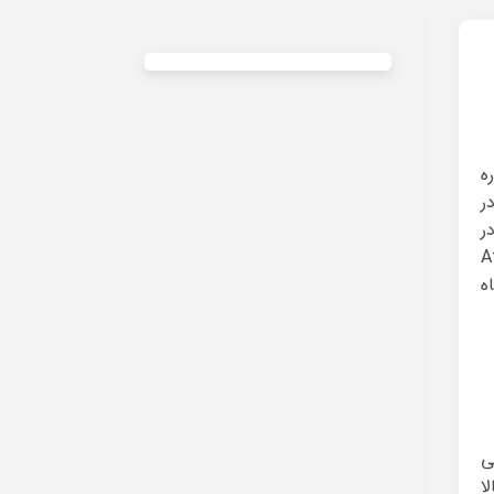
ره
ر
ر
ست. Affiliation
گاه
ی
ا