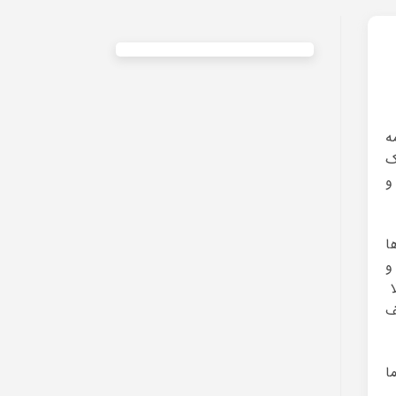
ه
ک
و
ا
و
ا
ف
ا