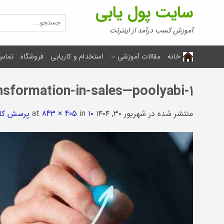
Ski
سایت پول یابی
t
جستجو
برای:
conten
آموزش کسب درآمد از اینترنت
خانه
مقالات آموزشی
استخدام و کاریابی
فروشگاه
تماس 
nsformation-in-sales—poolyabi-۱
منتشر شده در
شهریور ۳۰, ۱۴۰۴
at
۱۰ پرسش کلیدی برای تحول در فروش اینترنتی
in
843 × 405