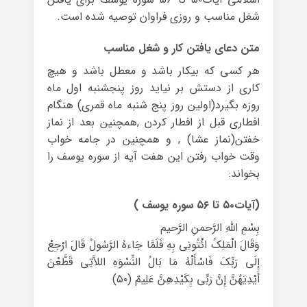
شغل مناسب و روزی فراوان توصیه شده است.
متن دعای یافتن کار و شغل مناسب
هر کسی که بیکار باشد و معطل باشد و هیچ
کاری از دستش بر نیاید روز پنجشنبه اول ماه
روزه بگیرد(اولین روز پنج شنبه ماه قمری) هنگام
افطاری قبل از افطار کردن ,همچنین بعد از نماز
خفتن(نماز عشا) , و همچنین در جامه خواب
وقت خواب رفتن این هفت آیه از سوره یوسف را
بخواند:
(آیات۵۰ تا ۵۶ سوره یوسف )
بِسْمِ اللّهِ الرَّحمنِ الرَّحیم
وَقَالَ الْمَلِکُ ائْتُونِی بِهِ فَلَمَّا جَاءهُ الرَّسُولُ قَالَ ارْجِعْ
إِلَى رَبِّکَ فَاسْأَلْهُ مَا بَالُ النِّسْوَهِ اللاَّتِی قَطَّعْنَ
أَیْدِیَهُنَّ إِنَّ رَبِّی بِکَیْدِهِنَّ عَلِیمٌ (۵۰)