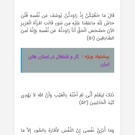
قَالَ مَا خَطْبُکُنَّ إِذْ رَاوَدتُّنَّ یُوسُفَ عَن نَّفْسِهِ قُلْنَ
حَاشَ لِلّهِ ماعَلِمْنَا عَلَیْهِ مِن سُوءٍ قَالَتِ امْرَأَهُ الْعَزِیزِ
الآنَ حَصْحَصَ الْحَقُّ أَنَاْ رَاوَدتُّهُ عَن نَّفْسِهِ وَإِنَّهُ لَمِنَ
الصَّادِقِینَ (۵۱)
پیشنهاد ویژه :
کار و اشتغال در استان های
ایران
ذَلِکَ لِیَعْلَمَ أَنِّی لَمْ أَخُنْهُ بِالْغَیْبِ وَأَنَّ اللّهَ لاَ یَهْدِی
کَیْدَ الْخَائِنِینَ (۵۲)‏
وَمَا أُبَرِّئُ نَفْسِی إِنَّ النَّفْسَ لأَمَّارَهٌ بِالسُّوءِ إِلاَّ مَا