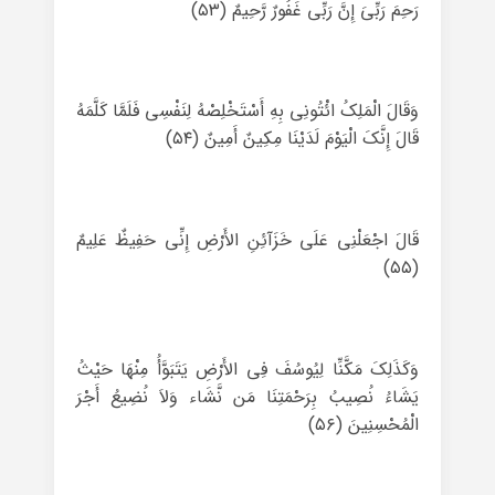
رَحِمَ رَبِّیَ إِنَّ رَبِّی غَفُورٌ رَّحِیمٌ (۵۳)
وَقَالَ الْمَلِکُ ائْتُونِی بِهِ أَسْتَخْلِصْهُ لِنَفْسِی فَلَمَّا کَلَّمَهُ
قَالَ إِنَّکَ الْیَوْمَ لَدَیْنَا مِکِینٌ أَمِینٌ (۵۴)
قَالَ اجْعَلْنِی عَلَى خَزَآئِنِ الأَرْضِ إِنِّی حَفِیظٌ عَلِیمٌ
(۵۵)
وَکَذَلِکَ مَکَّنِّا لِیُوسُفَ فِی الأَرْضِ یَتَبَوَّأُ مِنْهَا حَیْثُ
یَشَاءُ نُصِیبُ بِرَحْمَتِنَا مَن نَّشَاء وَلاَ نُضِیعُ أَجْرَ
الْمُحْسِنِینَ (۵۶)