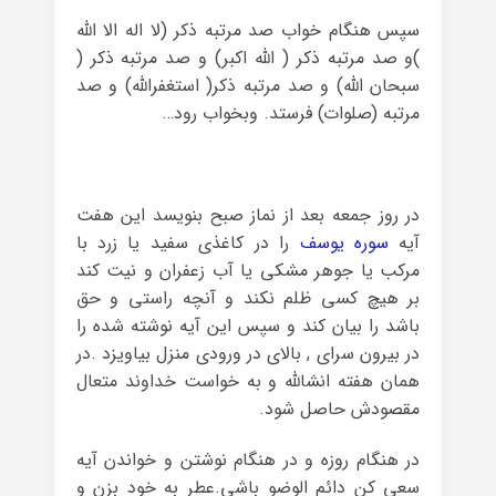
سپس هنگام خواب صد مرتبه ذکر (لا اله الا الله
)و صد مرتبه ذکر ( الله اکبر) و صد مرتبه ذکر (
سبحان الله) و صد مرتبه ذکر( استغفرالله) و صد
مرتبه (صلوات) فرستد. وبخواب رود…
در روز جمعه بعد از نماز صبح بنویسد این هفت
آیه
سوره یوسف
را در کاغذی سفید یا زرد با
مرکب یا جوهر مشکی یا آب زعفران و نیت کند
بر هیچ کسی ظلم نکند و آنچه راستی و حق
باشد را بیان کند و سپس این آیه نوشته شده را
در بیرون سرای , بالای در ورودی منزل بیاویزد .در
همان هفته انشالله و به خواست خداوند متعال
مقصودش حاصل شود.
در هنگام روزه و در هنگام نوشتن و خواندن آیه
سعی کن دائم الوضو باشی.عطر به خود بزن و