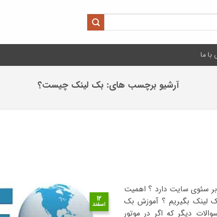
با ما
آرشیو برچسب های:
بک لینک چیست؟
 تاثیری بر سئوی سایت دارد ؟ اهمیت
۱۲
 لینک بگیریم ؟ آموزش بک
اسفند
لات دیگر که اگر در موتور