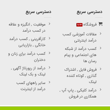
دسترسی سریع
دسترسی سریع
فروشگاه
موفقیت , انگیزه و علاقه
در کسب درآمد
مقالات آموزشی کسب
کارآفرینی , کسب درآمد
درآمد اینترنتی
خانگی , بازاریابی
کسب درآمد از شبکه
کسب درآمد برای زنان و
های اجتماعی و پیام
دختران
رسان ها
درآمد از رپورتاژ آگهی ,
فروش فایل , اشتراک
لینک و بک لینک
گذاری , کوتاه کننده
لینک
سایر راههای کسب
درآمد از اینترنت
درآمد کلیکی , پاپ آپ ,
همکاری در فروش