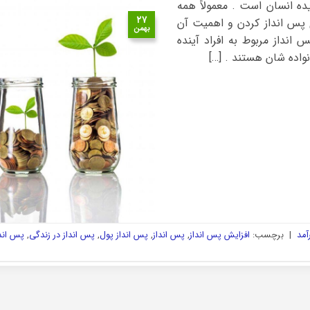
ده انسان است . معمولاً همه
۲۷
 پس انداز کردن و اهمیت آن
بهمن
 انداز مربوط به افراد آینده
واده شان هستند . […]
آمد
|
برچسب:
افزایش پس انداز
,
پس انداز
,
پس انداز پول
,
پس انداز در زندگی
,
پس اندا