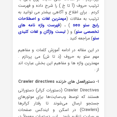
ترتیب حروف (آ تا خ ) را شرح داده و فهرست
کردم . برای اطلاع و آگاهی بیشتر می توانید به
ترتیب به مقالات (
مهمترین لغات و اصطلاحات
رایج سئو seo
) ، (
فهرست واژه نامه های
تخصصی سئو
) و (
لیست واژگان و لغات کلیدی
سئو
) مراجعه کنید .
در این مقاله در ادامه آموزش کلمات و مفاهیم
مهم سئو به حروف (د تا ش) می پردازم .
مهمترین واژه ها و مفاهیم این بخش عبارت اند
از :
۱- دستورالعمل های خزنده Crawler directives
Crawler Directives (دستورات کرالر) دستوراتی
هستند که توسط وب‌سایت‌ها برای موتورهای
جستجو ارسال می‌شوند تا رفتار کرالرها
(Crawlers) در اسکن و ایندکس صفحات
وب‌سایت تنظیم شود . این دستورات معمولاً در