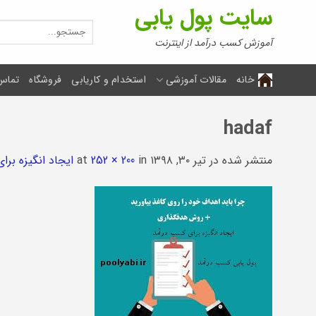
Ski
سایت پول یابی
t
جستجو
برای:
conten
آموزش کسب درآمد از اینترنت
خانه
مقالات آموزشی
استخدام و کاریابی
فروشگاه
تماس 
hadaf
منتشر شده در
تیر ۳۰, ۱۳۹۸
at
in
252 × 200
ایجاد انگیزه بر