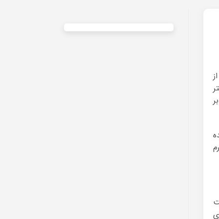
ز
ر
ر
ه
م
ت
ی