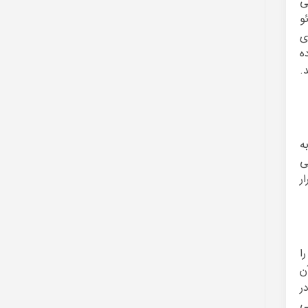
ی
و
ی
 مثل IranSans استفاده
.
ه
ی
ر
ا
ن
ر
ی