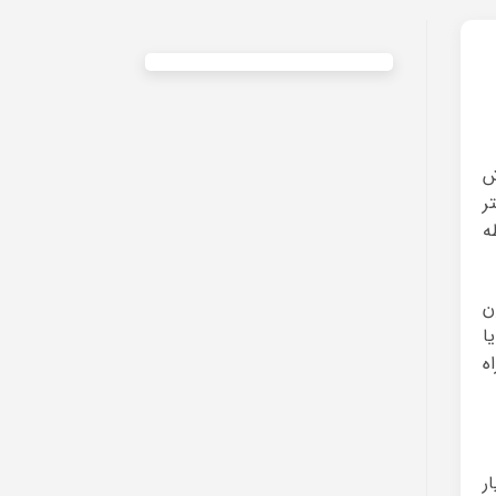
رش
ر
ه
ن
ا
ه
ر