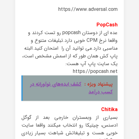
https://www.adversal.com
PopCash
عده ای از دوستان
popcash
رو تست کردند
و
واقعا
نرخ
CPM
خوبی دارد.
تبلیغات متنوع و
مناسبی دارد
.
می توانید آن را امتحان کنید.البته
پاپ کش همان طور که از اسمش مشخص است،
یک سایت پاپ آپ هست:
https://popcash.net
پیشنهاد ویژه :
کشف ایده‌های نوآورانه در
کسب درآمد
Chitika
بسیاری از وبمستران خارجی بعد از گوگل
ادسنس، چیتیکا رو انتخاب میکنند واقعا سایت
خوبی هست و تبلیغاتش شباهت بسیار زیادی