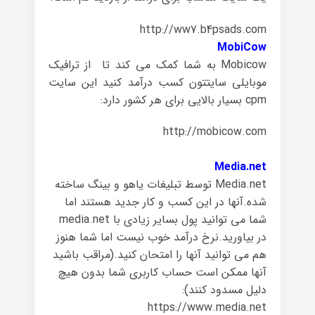
http://ww7.b4psads.com
MobiCow
Mobicow
به شما
کمک می کند تا
از ترافیک
موبایلی سایتتون کسب درآمد کنید این سایت
cpm بسیار بالایی برای هر کشور دارد:
http://mobicow.com
Media.net
Media.net
توسط
تبلیغات
یاهو
و
بینگ
ساخته
شده
.
آنها
در
این
کسب و کار جدید
هستند اما
شما می توانید پول
بسایر زیادی
با
media.net
در بیاورید
.
نرخ
درآمد
خوب نیست
اما شما هنوز
هم
می توانید آنها را
امتحان کنید.
(
مراقب باشید
آنها ممکن است
حساب کاربری
شما
بدون هیچ
دلیل
مسدود کنند
):
https://www.media.net