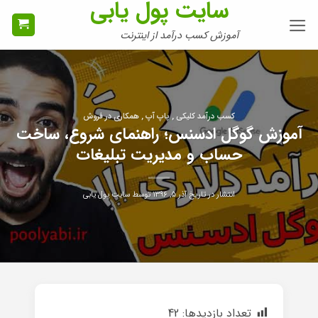
سایت پول یابی
Ski
t
آموزش کسب درآمد از اینترنت
conten
کسب درآمد کلیکی , پاپ آپ , همکاری در فروش
آموزش گوگل ادسنس؛ راهنمای شروع، ساخت
حساب و مدیریت تبلیغات
انتشار در تاریخ
آذر ۵, ۱۳۹۶
توسط
سایت پول یابی
تعداد بازدیدها:
42