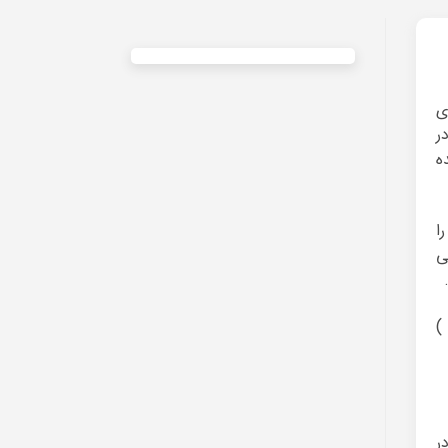
ی
ر
ه
ا
ی
ر