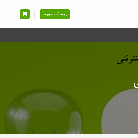
ورود / عضویت
ی