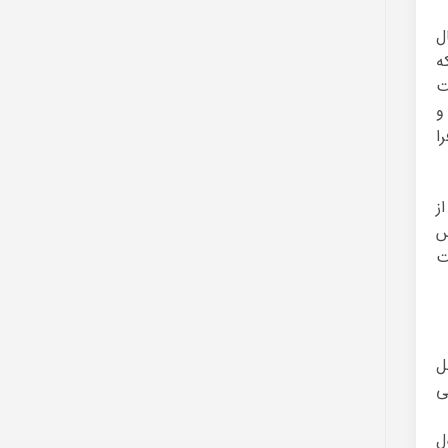
 سال
ه
ت
و
ا
ز
س
ت
ل
ی
 فصول