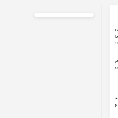
ی
ی
ن
ر
ر
د
و