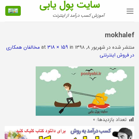
سایت پول یابی
Ski
t
آموزش کسب درآمد از اینترنت
conten
mokhalef
منتشر شده در
شهریور ۸, ۱۳۹۸
at
in
318 × 159
مخالفان همکاری
در فروش اینترنتی
تعداد بازدیدها:
0