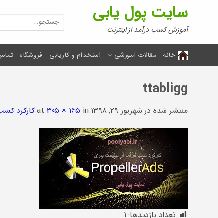
Ski
سایت پول یابی
t
جستجو
برای:
conten
آموزش کسب درآمد از اینترنت
خانه
مقالات آموزشی
استخدام و کاریابی
فروشگاه
تماس 
ttabligg
منتشر شده در
شهریور ۲۹, ۱۳۹۸
at
in
305 × 165
کارکرد کسب 
تعداد بازدیدها:
1