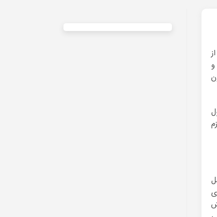
ز
و
ن
ل
م
ل
ی
ش
ی