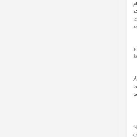
م
ه
ت
ه
و
ط
ر
ی
ی
ه
ن