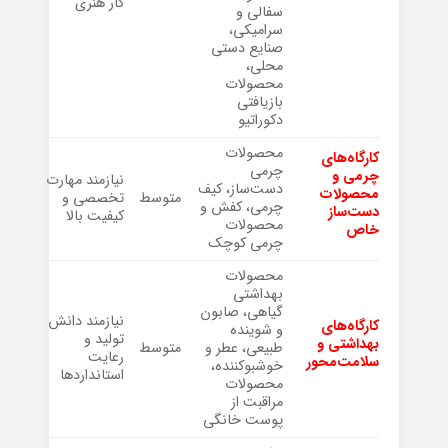
کار هنری
سفالی و
سرامیکی،
صنایع دستی
محلی،
محصولات
بازیافتی
دکوراتیو
محصولات
کارگاه‌های
چرمی
چرمی و
نیازمند مهارت
دست‌ساز، کیف
محصولات
متوسط
تخصصی و
چرمی، کفش و
دست‌ساز
کیفیت بالا
محصولات
خاص
چرمی کوچک
محصولات
بهداشتی
گیاهی، صابون
نیازمند دانش
کارگاه‌های
و شوینده
تولید و
بهداشتی و
طبیعی، عطر و
متوسط
رعایت
سلامت‌محور
خوشبوکننده،
استانداردها
محصولات
مراقبت از
پوست خانگی