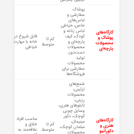
پوشاک
سفارشی و
لباس‌های
خاص، خیاطی
لباس زنانه و
کارگاه‌های
کودک، کیف
قابل شروع در
پوشاک و
کم تا
پارچه‌ای و
خانه با مهارت
محصولات
متوسط
محصولات
خیاطی
پارچه‌ای
دست‌دوز،
تولید
محصولات
سفارشی برای
فروشگاه‌ها
شمع‌های
تزئینی،
محصولات
رزینی،
تابلوهای هنری،
وسایل چوبی
کوچک، دکور
مناسب افراد
کارگاه‌های
مینیمال،
کم تا
خلاق و
هنری و
مبلمان کوچک،
متوسط
علاقه‌مند به
دکوراتیو
محصولات