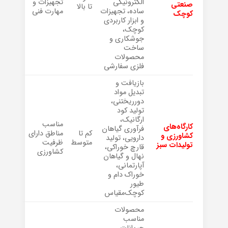
الکترونیکی
تجهیزات و
صنعتی
تا بالا
ساده، تجهیزات
مهارت فنی
کوچک
و ابزار کاربردی
کوچک،
جوشکاری و
ساخت
محصولات
فلزی سفارشی
بازیافت و
تبدیل مواد
دورریختنی،
تولید کود
ارگانیک،
مناسب
کارگاه‌های
فرآوری گیاهان
کم تا
مناطق دارای
کشاورزی و
دارویی، تولید
متوسط
ظرفیت
تولیدات سبز
قارچ خوراکی،
کشاورزی
نهال و گیاهان
آپارتمانی،
خوراک دام و
طیور
کوچک‌مقیاس
محصولات
مناسب